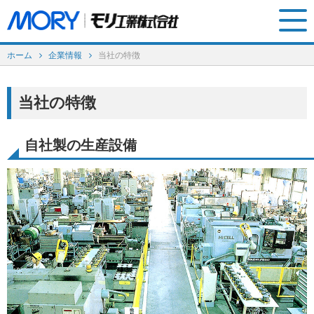
ホーム
企業情報
当社の特徴
企業情報
製品情報
当社の特徴
IR情報
サステナビリティ
採用情報
新着情報
自社製の生産設備
お問い合わせ
English